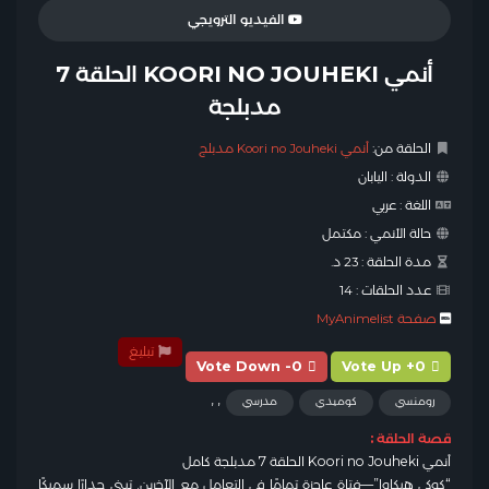
الفيديو الترويجي
أنمي KOORI NO JOUHEKI الحلقة 7
مدبلجة
الحلقة من:
أنمي Koori no Jouheki مدبلج
الدولة :
اليابان
اللغة :
عربي
حالة الأنمي :
مكتمل
مدة الحلقة :
23 د.
عدد الحلقات :
14
صفحة MyAnimelist
تبليغ
Vote Down -0
Vote Up +0
,
,
رومنسي
كوميدي
مدرسي
قصة الحلقة :
أنمي Koori no Jouheki الحلقة 7 مدبلجة كامل
“كوكي هيكاوا”—فتاة عاجزة تمامًا في التعامل مع الآخرين. تبني جدارًا سميكًا