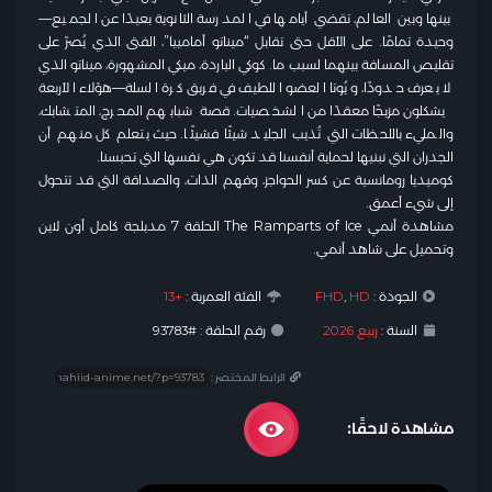
بينها وبين العالم، تقضي أيامها في المدرسة الثانوية بعيدًا عن الجميع—
وحيدة تمامًا. على الأقل حتى تقابل “ميناتو أمامييا”، الفتى الذي يُصرّ على
تقليص المسافة بينهما لسبب ما. كوكي الباردة، ميكي المشهورة، ميناتو الذي
لا يعرف حدودًا، ويُوتا العضو اللطيف في فريق كرة السلة—هؤلاء الأربعة
يشكلون مزيجًا معقدًا من الشخصيات. قصة شبابهم المحرج، المتشابك،
والمليء باللحظات التي تُذيب الجليد شيئًا فشيئًا. حيث يتعلم كل منهم أن
الجدران التي نبنيها لحماية أنفسنا قد تكون هي نفسها التي تحبسنا.
كوميديا رومانسية عن كسر الحواجز، وفهم الذات، والصداقة التي قد تتحول
إلى شيء أعمق.
مشاهدة أنمي The Ramparts of Ice الحلقة 7 مدبلجة كامل أون لاين
وتحميل على شاهد أنمي.
الجودة :
HD
,
FHD
الفئة العمرية :
+13
السنة :
ربيع 2026
رقم الحلقة : #93783
الرابط المختصر :
مشاهدة لاحقًا: