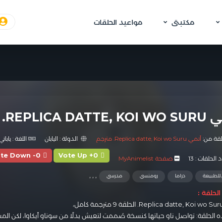
مكتبتى
مواعيد الحلقات
REPLIC. الحلقة 9 مترجمة
لقة من:
أنمي Replica datte, Koi wo Suru. مترجم
الدولة :
اليابان
اللغة :
ياباني
te Down -0
Vote Up +0
الحلقات :
13
صفحة MyAnimelist
,
,
,
 للطبيعة
دراما
رومنسي
مدرسي
لحلقة :
Replica datte, Koi wo Suru
الحلقة 9 مترجمة كامل،
 الحلقة: تواصل ناو حياتها كنسخة صُممت لتعيش بدلًا من سوناو أيكاوا، لكن المشاعر