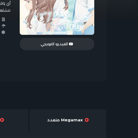
أي وقت
مشاهدة وتحميل أنمي  in Love
ا
ا
ر
الفيديو الترويجي
Megamax متعدد