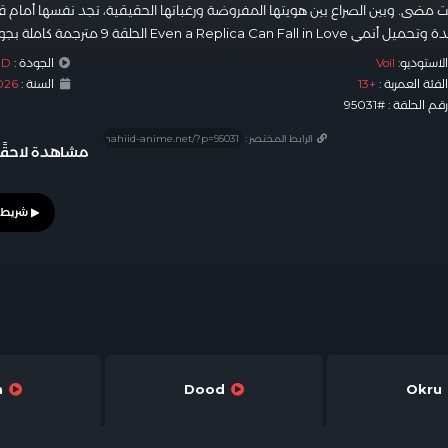
 مضى. وبين الصراع بين هويتها المفروضة ورغباتها الحقيقية، تجد نفسها أمام قرارا
Even a Replica Can Fall الحلقة 9 مترجمة كاملة بجودة عالية أون لاين على شاهد أنمي.
لاستوديو:
Voil
الجودة :
HD
لفئة العمرية :
+13
السنة :
2026 ر
قم الحلقة : #95031
الرابط المختصر :
مشاهدة لاحقًا
Leech
Dood
Okru