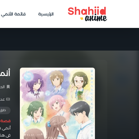
الرئيسية
قائمة الأنمي
أنمي A DATTE, KOI WO SURU
الح
عدد 
خارق
قصة ا
أنمي
.
في هذه