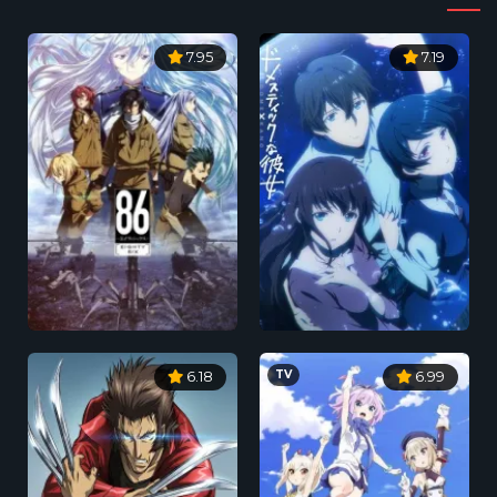
7.95
7.19
TV
6.18
6.99