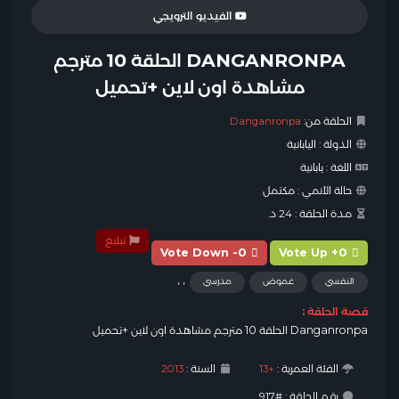
الفيديو الترويجي
DANGANRONPA الحلقة 10 مترجم
مشاهدة اون لاين +تحميل
الحلقة من:
Danganronpa
الدولة :
اليابانية
اللغة :
يابانية
حالة الأنمي :
مكتمل
مدة الحلقة :
24 د.
تبليغ
Vote Down -0
Vote Up +0
,
,
النفسي
غموض
مدرسي
قصة الحلقة :
Danganronpa الحلقة 10 مترجم مشاهدة اون لاين +تحميل
الفئة العمرية :
+13
السنة :
2013
رقم الحلقة : #917