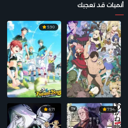
أنميات قد تعجبك
5.90
TV
6.71
7.94