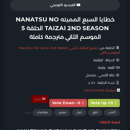
الفيديو الترويجي
خطايا السبع المميته NANATSU NO
TAIZAI 2ND SEASON الحلقة 5
الموسم الثاني مترجمة كاملة
الحلقة من:
جميع الحلقات أنمي Nanatsu No Taizai 2nd Season
الموسم الثاني
الدولة :
اليابانية
اللغة :
يابانية
حالة الأنمي :
مكتمل
مدة الحلقة :
24 د.
صفحة MyAnimelist
تبليغ
Vote Down -0
Vote Up +0
,
,
,
,
أكشن
خارق
خيال
شونين
مغامرات
قصة الحلقة :