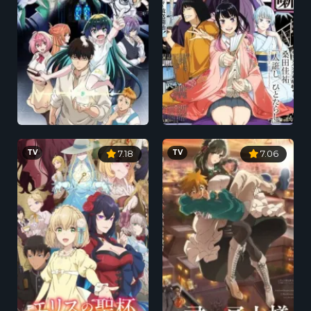
TV
TV
7.18
7.06