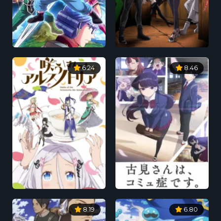
6.24
8.46
8.19
6.80