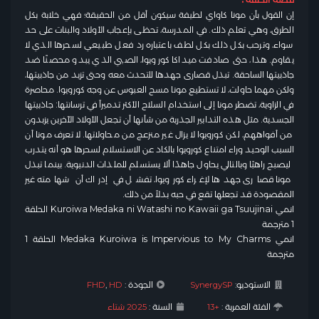
إن القول بأن مونا كاواي لطيفة سيكون أقل من الحقيقة؛ فهي خلابة بكل
الطرق، وهي تعلم ذلك. في المدرسة، تحظى بإعجاب الأولاد والبنات على حد
سواء، وترحب بكل ذلك بكل لطف باعتباره رد فعل طبيعي لسحرها الذي لا
يقاوم. هذا، حتى صادفت ميداكا كورويوا، الصبي الذي يبدو محصنًا ضد
جاذبيتها الساحقة. تبذل قصارى جهدها للتحدث معه وحتى تزيد من جاذبيتها،
ولكن مهما حاولت، لا تستطيع مونا مسح العبوس عن وجه كورويوا. محاصرة
في الزاوية، تضطر مونا إلى استخدام السلاح الأكثر تدميراً في ترسانتها: جاذبيتها
الجسدية. مثل هذه التدابير الجذرية من شأنها أن تجعل الأولاد الآخرين يزبدون
من أفواههم، لكن كورويوا لا يزال غير منزعج من محاولاتها. لا تعرف مونا أن
السبب الوحيد وراء امتناع كورويوا بالكاد عن الاستسلام لسحرها هو أنه يتدرب
ليصبح راهبًا وبالتالي يحاول جاهدًا ألا يستسلم للملذات الدنيوية. بينما تبذل
مونا قصارى جهدها لإغراء كورويوا، تفشل في إدراك أن شهامته غير
المقصودة قد تجعلها تقع في حبه بدلاً من ذلك.
انمي Kuroiwa Medaka ni Watashi no Kawaii ga Tsuujinai الحلقة
1 مترجمة
انمي Medaka Kuroiwa is Impervious to My Charms الحلقة 1
مترجمة
الاستوديو:
SynergySP
الجودة :
HD
,
FHD
الفئة العمرية :
+13
السنة :
2025 شتاء