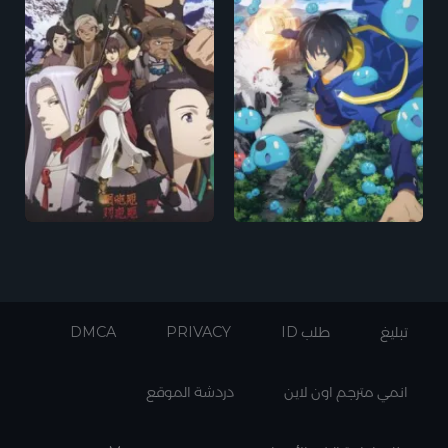
تبليغ
طلب ID
PRIVACY
DMCA
انمي مترجم اون لاين
دردشة الموقع