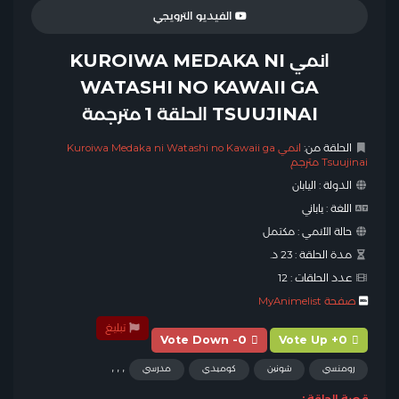
الفيديو الترويجي
انمي KUROIWA MEDAKA NI
WATASHI NO KAWAII GA
TSUUJINAI الحلقة 1 مترجمة
الحلقة من:
انمي Kuroiwa Medaka ni Watashi no Kawaii ga
Tsuujinai مترجم
الدولة :
اليابان
اللغة :
ياباني
حالة الأنمي :
مكتمل
مدة الحلقة :
23 د.
عدد الحلقات :
12
صفحة MyAnimelist
تبليغ
Vote Down -0
Vote Up +0
,
,
,
رومنسي
شونين
كوميدي
مدرسي
قصة الحلقة :