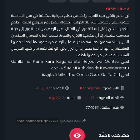
قصة الحلقة :
في عالم يتلقى فيه الأفراد بركات من حكام حيوانية مختلفة في سن السادسة
عشرة، تتلقى صوفيا ليلير ابنة الكونت الخجولة، بشكل غير متوقع نعمة الحاكم
الغوريلا الذي يُقال إنه الأقوى في القتال. على الرغم من أنها تتوق إلى حياة
مدرسية سلمية، إلا أن قدرتها النادرة والقوية تجذب انتباه الفرسان الملكيين،
الذين يستكشفونها كفارسة متدربة. على الرغم من جهودها لإخفاء قوتها
الساحقة، إلا أنها لا تستطيع إلا أن تبرز. وفي الوقت نفسه، يراقبها الفرسان
الشباب الواعدون من حولها بلطف.
انمي Gorilla no Kami kara Kago sareta Reijou wa Ouritsu
Kishidan de Kawaigarareru الحلقة 5 مترجمة
انمي The Gorilla God’s Go-To Girl الحلقة 5 مترجمة
الاستوديو:
Kachigarasu
الجودة :
HD
,
FHD
الفئة العمرية :
+13
السنة :
2025 ربيع
رقم الحلقة : #77408
الرابط المختصر :
مشاهدة لاحقًا: