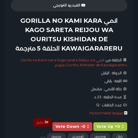
الفيديو الترويجي
انمي GORILLA NO KAMI KARA
KAGO SARETA REIJOU WA
OURITSU KISHIDAN DE
KAWAIGARARERU الحلقة 5 مترجمة
الحلقة من:
انمي Gorilla no Kami kara Kago sareta Reijou wa
Ouritsu Kishidan de Kawaigarareru مترجم
الدولة :
اليابان
اللغة :
ياباني
حالة الأنمي :
مكتمل
مدة الحلقة :
23 د.
عدد الحلقات :
12
صفحة MyAnimelist
تبليغ
Vote Down -0
Vote Up +0
,
,
,
خيال
رومنسي
كوميدي
مدرسي