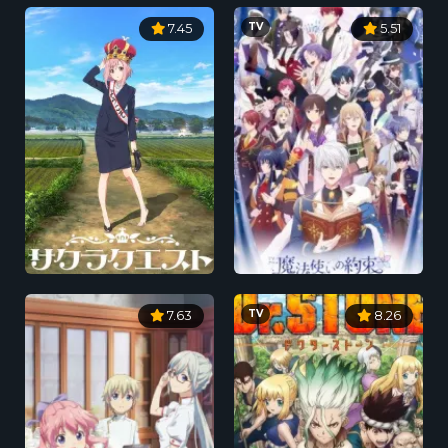
TV
7.45
5.51
TV
7.63
8.26