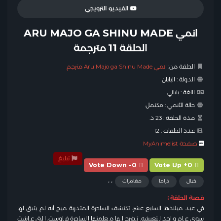
الفيديو الترويجي
انمي ARU MAJO GA SHINU MADE
الحلقة 11 مترجمة
الحلقة من:
انمي Aru Majo ga Shinu Made مترجم
الدولة :
اليابان
اللغة :
ياباني
حالة الأنمي :
مكتمل
مدة الحلقة :
23 د.
عدد الحلقات :
12
صفحة MyAnimelist
تبليغ
Vote Down -0
Vote Up +0
,
,
خيال
دراما
مغامرات
قصة الحلقة :
في عيد ميلادها السابع عشر، تكتشف الساحرة المتدربة ميج أنه لم يتبق لها
سوى عام واحد لتعيشه. تشرح لها معلمتها الساحرة فاوست، التي عاشت