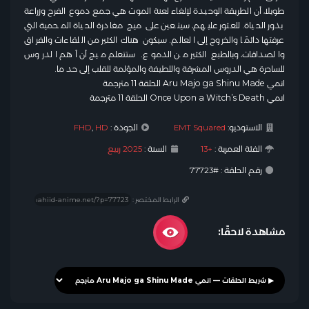
طويلا، أن الطريقة الوحيدة لإلغاء لعنة الموت هي جمع دموع الفرح وزراعة
بذور الحياة. للعثور عليهم، سيتعين على ميج مغادرة الحياة المحمية التي
عرفتها دائمًا والخروج إلى العالم. سيكون هناك الكثير من اللقاءات والفراق
والصداقات، وبالطبع الكثير من الدموع. ستتعلم ميج أن أهم الدروس
للساحرة هي الدروس المشرقة واللطيفة والمؤلمة للقلب إلى حد ما.
انمي Aru Majo ga Shinu Made الحلقة 11 مترجمة
انمي Once Upon a Witch’s Death الحلقة 11 مترجمة
الاستوديو:
EMT Squared
الجودة :
HD
,
FHD
الفئة العمرية :
+13
السنة :
2025 ربيع
رقم الحلقة : #77723
الرابط المختصر :
مشاهدة لاحقًا: