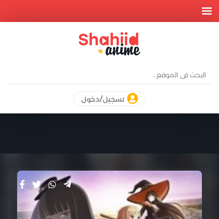
تسجيل/دخول