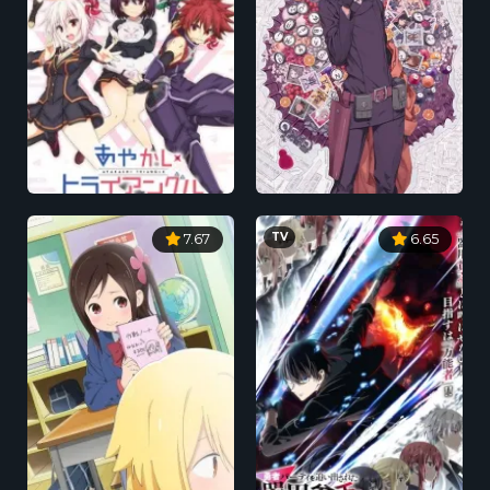
TV
7.67
6.65