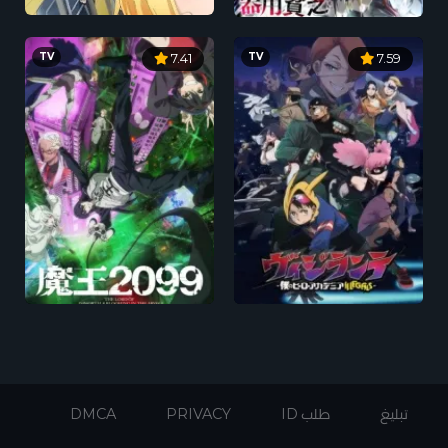
TV
TV
7.41
7.59
تبليغ
طلب ID
PRIVACY
DMCA