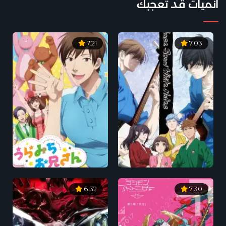
أنميات قد تعجبك
7.21
7.03
6.32
7.30