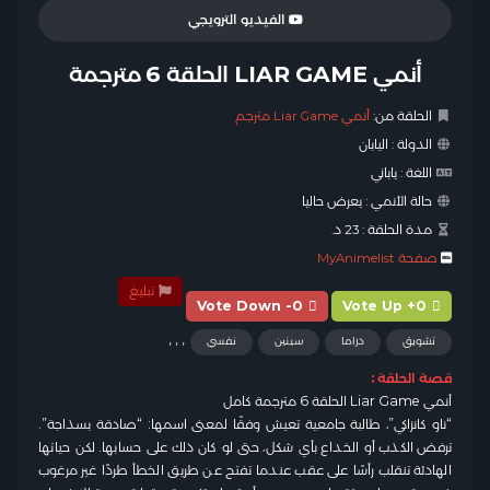
الفيديو الترويجي
أنمي LIAR GAME الحلقة 6 مترجمة
الحلقة من:
أنمي Liar Game مترجم
الدولة :
اليابان
اللغة :
ياباني
حالة الأنمي :
يعرض حاليا
مدة الحلقة :
23 د.
صفحة MyAnimelist
تبليغ
Vote Down -0
Vote Up +0
,
,
,
تشويق
دراما
سينين
نفسي
قصة الحلقة :
أنمي Liar Game الحلقة 6 مترجمة كامل
“ناو كانزاكي”، طالبة جامعية تعيش وفقًا لمعنى اسمها: “صادقة بسذاجة”.
ترفض الكذب أو الخداع بأي شكل، حتى لو كان ذلك على حسابها. لكن حياتها
الهادئة تنقلب رأسًا على عقب عندما تفتح عن طريق الخطأ طردًا غير مرغوب