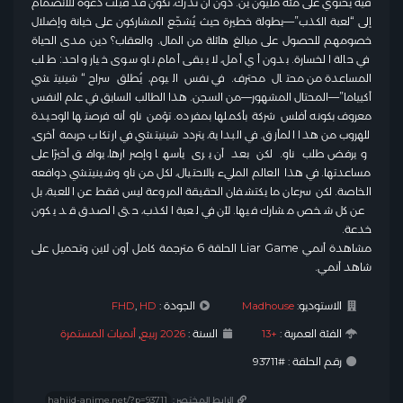
فيه يحتوي على مئة مليون ين. دون أن تدرك، تكون قد قبلت دعوة للانضمام
إلى “لعبة الكذب”—بطولة خطيرة حيث يُشجّع المشاركون على خيانة وإضلال
خصومهم للحصول على مبالغ هائلة من المال. والعقاب؟ دين مدى الحياة
في حالة الخسارة. بدون أي أمل، لا يبقى أمام ناو سوى خيار واحد: طلب
المساعدة من محتال محترف. في نفس اليوم، يُطلق سراح “شينيتشي
أكيياما”—المحتال المشهور—من السجن. هذا الطالب السابق في علم النفس
معروف بكونه أفلس شركة بأكملها بمفرده. تؤمن ناو أنه فرصتها الوحيدة
للهروب من هذا المأزق. في البداية، يتردد شينيتشي في ارتكاب جريمة أخرى،
ويرفض طلب ناو. لكن بعد أن يرى يأسها وإصرارها، يوافق أخيرًا على
مساعدتها. في هذا العالم المليء بالاحتيال، لكل من ناو وشينيتشي دوافعه
الخاصة. لكن سرعان ما يكتشفان الحقيقة المروعة ليس فقط عن اللعبة، بل
عن كل شخص مشارك فيها. لأن في لعبة الكذب، حتى الصدق قد يكون
خدعة.
مشاهدة أنمي Liar Game الحلقة 6 مترجمة كامل أون لاين وتحميل على
شاهد أنمي.
الاستوديو:
Madhouse
الجودة :
HD
,
FHD
الفئة العمرية :
+13
السنة :
2026 ربيع
,
أنميات المستمرة
رقم الحلقة : #93711
الرابط المختصر :