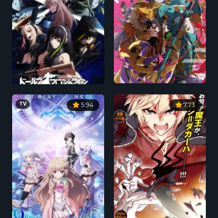
TV
5.94
7.73