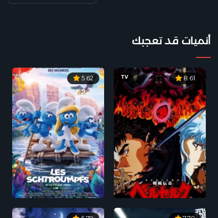
أنميات قد تعجبك
TV
5.62
8.61