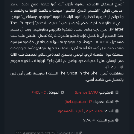
أصبح استبدال الأطراف البشرية بأجزاء آلية أمرًا شائعًا. ومع ازدياد الترابط
العالمي، تتولى “القسم الأمني التاسع” مهمة مكافحة الإرهاب والفساد
والجرائم الإلكترونية الخطيرة. تقود الرائدة القوية “موتوكو كوساناغي” فريقها
في مطاردة هاكر غامض يُعرف بلقب “دمية التحكم” (The Puppet
Master)، الذي يترك وراءه ضحايا فقدوا ذاكرتهم وهويتهم. وبما أن جسم
هذا المجرم آلي بالكامل، فإنه يتمتع بقدرات خارقة تجعل القبض عليه شبه
مستحيل. أثناء تتبع الخيوط، تجد موتوكو نفسها متورطة في مؤامرة سياسية
معقدة تشمل أقسامًا أمنية أخرى، مما يدفعها لمواجهة أسئلة وجودية
عميقة حول طبيعة الروح، الوعي، ومعنى الحياة في عالمٍ اندمجت فيه الآلة
مع الإنسان. هل الدمية مجرد برنامج أم كائنٌ واعٍ؟ الإجابة قد تغير مفهوم
الإنسانية للأبد.
مشاهدة أنمي The Ghost in the Shell الحلقة 1 مترجمة كامل أون لاين
وتحميل على شاهد أنمي.
الاستوديو:
Science SARU
الجودة :
HD
,
FHD
الفئة العمرية :
17+ (عنف وبذاءة)
السنة :
2026 صيف
,
أنميات المستمرة
رقم الحلقة : #95761
الرابط المختصر :