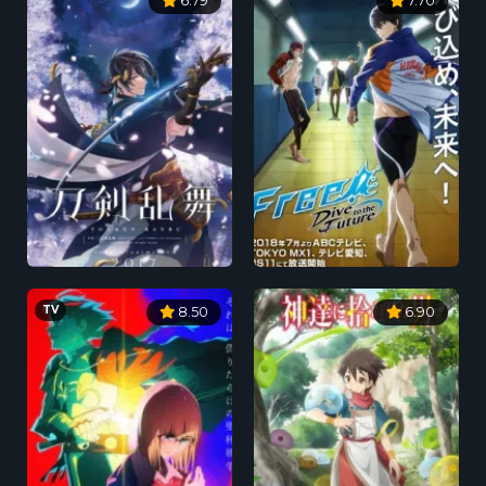
6.79
7.70
TV
8.50
6.90