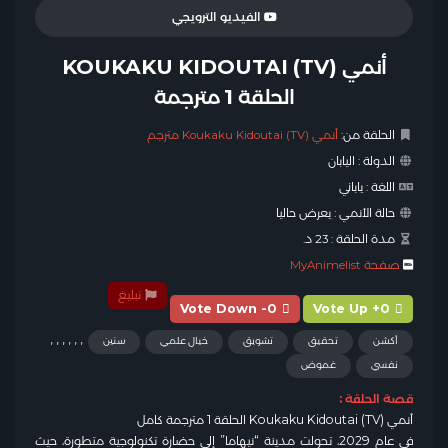
الفيديو الترويجي
أنمي KOUKAKU KIDOUTAI (TV)
الحلقة 1 مترجمة
الحلقة من:
أنمي Koukaku Kidoutai (TV) مترجم
الدولة :
اليابان
اللغة :
ياباني
حالة الأنمي :
يعرض حاليا
مدة الحلقة :
23 د.
صفحة MyAnimelist
تبليغ
Vote Down -0
Vote Up +0
,
,
,
,
,
,
أكشن
تحقيق
تشويق
خيال علمي
سنين
نفسي
غموض
قصة الحلقة :
أنمي Koukaku Kidoutai (TV) الحلقة 1 مترجمة كامل
في عام 2029، تحولت مدينة “نيهاما” إلى حضارة تكنولوجية متطورة، حيث