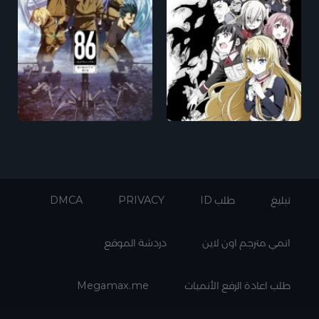
تبليغ
طلب ID
PRIVACY
DMCA
انمي مترجم اون لاين
دردشة الموقع
طلب اعادة الرفع الأنميات
Megamax.me