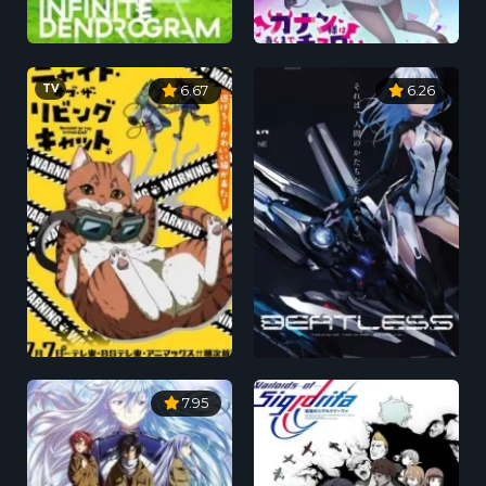
TV
6.67
6.26
7.95