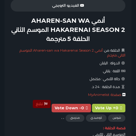
الفيديو الترويجي
أنمي AHAREN-SAN WA
HAKARENAI SEASON 2 الموسم الثاني
الحلقة 5 مترجمة
الحلقة من:
أنمي Aharen-san wa Hakarenai Season 2 الموسم
الثاني مترجم
الدولة :
اليابان
اللغة :
ياباني
حالة الأنمي :
مكتمل
مدة الحلقة :
24 د.
صفحة MyAnimelist
تبليغ
Vote Down -0
Vote Up +0
,
,
شونين
كوميدي
مدرسي
قصة الحلقة :
الموسم الثاني للأنمي