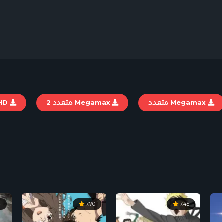
Megamax متعدد
Megamax متعدد 2
Up-4ever FHD
3
7.70
7.45