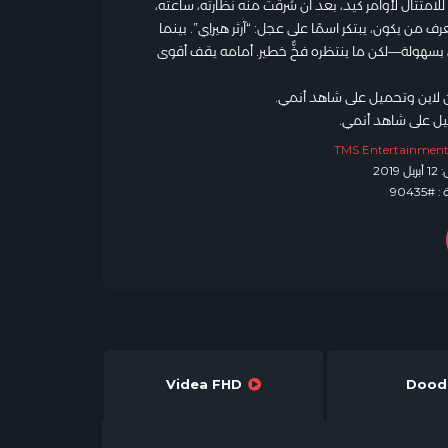
لامتثال لأوامر كيد، بعد أن سُرقت منه نظارته، ساعته،
من يكون، يبتكر اسمًا على عجل: “آرثر هيراِي”. بينما
بسهولة—لكن ما ينتظره فخٌّ خطير. أمامه يقف أقوى
TMS Entertainmen
:
12 أبريل 2019
90435
Videa FHD
D