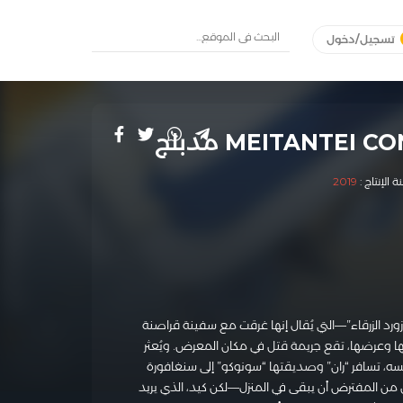
تسجيل/دخول
 الإنتاج :
2019
ورد الزرقاء”—التي يُقال إنها غرقت مع سفينة قراصنة
ها وعرضها، تقع جريمة قتل في مكان المعرض. ويُعثر
سه، تسافر “ران” وصديقتها “سونوكو” إلى سنغافورة
كان من المفترض أن يبقى في المنزل—لكن كيد، الذي يريد