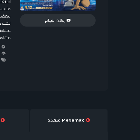
استغلا
ملابسه
يتعقب 
إعلان الفيلم
لاعب كاراتيه ف
مشاهدة فيلم 23: The Fist of Blue Sapphire
مشاهدة فيلم المحقق ك
ا
ا
ا
Megamax متعدد