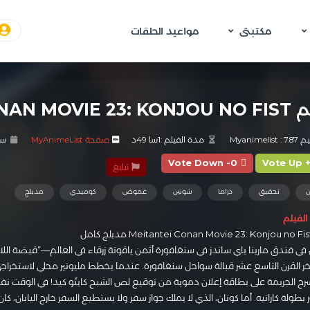
مكتبتى
مواعيد الحلقات
MEITANTEI CONAN  مدبلج
Myanime :
7.87
مدة الفيلم :
1سا 49د
صفحة MyAnimeList
سنة
Vote Down -0
Vote Up 
تبليغ
ن
تحقيق
دراما
شونين
غموض
كوميدي
مدبلج
لفيلم
في فندق مارينا باي ساندز في سنغافورة أثمن ياقوتة زرقاء في العالم—”قبضة اللاز
خر القرن التاسع عشر قبالة سواحل سنغافورة. عندما يخطط مليونير محلي لاستخراج
ح الجريمة على بطاقة إعلان دموية من توقيع لص الشبح كايتُو كيد! في الوقت نف
بطولة كاراتيه. أما كونان، الذي لا يملك جواز سفر ولا يستطيع السفر خارج اليابان، 