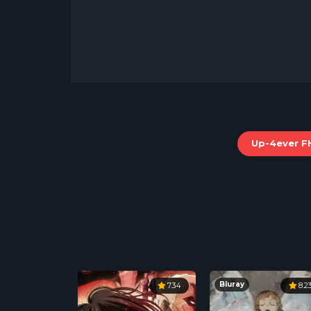
Bluray
7.34
8.2