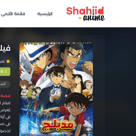
الرئيسية
قائمة الأنمي
فيلم MOVIE 23: KONJOU NO FIST
تقييم list
+0
أكش
قصة ا
فيلم Meitantei Conan Movie 23: Konjou no Fist مدبلج كامل
يُعرض 
في أوا
في مسر
لحضور 