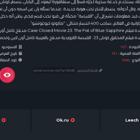
له، يستخدم خدعة سحرية لـجرّه قسرًا إلى سنغافورة! ليعود إلى اليابان، يضطر كونان ل
، وكل أدواته. يضطر للتنكر تحت هوية جديدة. عندما تسأله ران عن اسمه دون أن تعرف 
كيد معلومات تشير إلى أن “القبضة” مخبأة في قبو تحت قصر فخم، يظن أنه دخل 
ي العالم، صاحب 400 انتصار متتالي: “ماكوتو كيوغوتشو”.
Case Closed Movie  مدبلج كامل أون لاين وتحميل على شاهد أنمي.
ونان 23 : القبضة اللازوردية مدبلج بالعربية كامل أون لاين وتحميل على شاهد أنمي.
لجودة :
HD
الاستوديو:
t
لفئة العمرية :
+13
تاريخ العرض
لنوع :
Web
كود المقالة : #
الرابط المختصر :
ood
Ok.ru
Leech