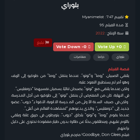
بلوراي
تقييم Myanimelist :
7.47
مدة الفيلم :
95
سنة الإنتاج :
2022
تبليغ
Vote Down -0
Vote Up +0
بلوراي
دراما
مغامرات
قصة الفيلم
يلتقي الصبيان، “روما” و“توتو”، عندما ينتقل “روما” من طوكيو إلى الريف،
وهو أمر لم يستطيع التعود عليه.
ولكن عندما يلتقي مع “توتو”، يصبحان ثنائيًا، يسميان نفسيهما “دونغليس”.
في النهاية، كان من المفترض أن ينتقل “توتو” إلى طوكيو من أجل المدرسة،
ولكن في صيف السنة الأولى من المدرسة الثانوية، التقوا بـ“دروب”، عضو
جديد إلى “دونغليس”، والذي يدعوهم “لمشاهدة العالم من أعلى”.
عندما يقوم “روما” و“توتو” بلحاق “دروب”، يتورطون في حريق غابة ويلقي
باللوم عليهم، وينطلقون بحثًا عن طائرة بدون طيار مفقودة تحتوي على دليل
براءتهم.
فيلم Goodbye, Don Glees! مترجم بلوراي