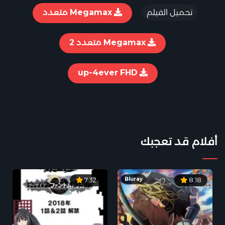
تحميل الفيلم
Megamax متعدد
Megamax متعدد 2
up-4ever FHD
أفلام قد تعجبك
Bluray
7.32
8.18