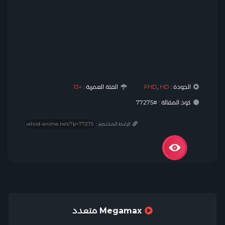
الجودة :
HD
,
FHD
الفئة العمرية :
+13
كود المقالة : #77275
الرابط المختصر :
Megamax متعدد