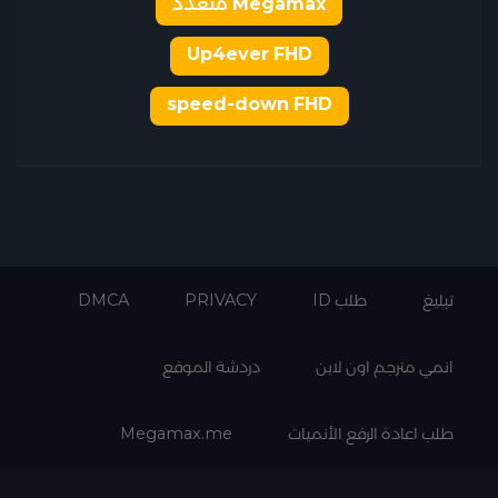
Megamax متعدد
Up4ever FHD
speed-down FHD
تبليغ
طلب ID
PRIVACY
DMCA
انمي مترجم اون لاين
دردشة الموقع
طلب اعادة الرفع الأنميات
Megamax.me